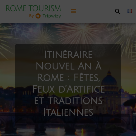
menu
search
Découvrir Rome
Informations pratiques
Itinéraire
Nouvel An à
A voir, à faire
Rome : Fêtes,
Itinéraires conseillés
Feux d’Artifice
et Traditions
Se divertir
Italiennes
Jubilé 2025
Carte