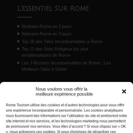
L’essentiel sur Rome
Itinéraire Rome en 2 jours
Itinéraire Rome en 3 jours
Top 20 des Sites Incontournables à Rome
Top 11 des Sites Religieux les plus
emblématiques de Rome
Les 3 Musées Incontournables de Rome : Les
Meilleurs Sites à Visiter
Nous voulons vous offrir la
Bons plans
meilleure expérience possible
Rome Tourism utilise des cookies et d’autres technologies pour vous offrir
Pass touristiques / cartes de réduction pour
une expérience incomparable et personnalisée. Les cookies analytiques
Rome
nous fournissent des informations sur l’utilisation du site et améliorent notre
site internet et nos services, et les technologies marketing nous permettent
Guide des meilleurs sites gratuits à Rome
de promouvoir nos services. Vous êtes d’accord ? Si vous cliquez sur « OK
Hébergements d’Exception à Rome
», nous activerons ces cookies. Si vous choisissez de désactiver ces