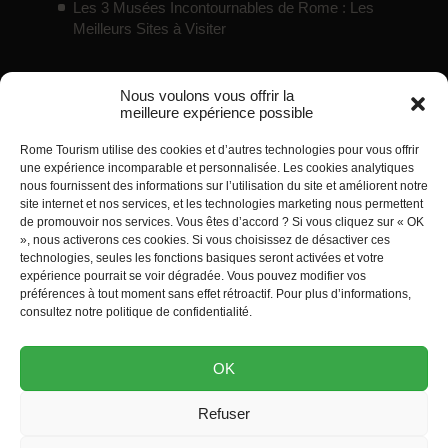
Les 3 Musées Incontournables de Rome : Les
Meilleurs Sites à Visiter
Nous voulons vous offrir la
Bons plans
meilleure expérience possible
Rome Tourism utilise des cookies et d’autres technologies pour vous offrir
Pass touristiques / cartes de réduction pour
une expérience incomparable et personnalisée. Les cookies analytiques
Rome
nous fournissent des informations sur l’utilisation du site et améliorent notre
site internet et nos services, et les technologies marketing nous permettent
Guide des meilleurs sites gratuits à Rome
de promouvoir nos services. Vous êtes d’accord ? Si vous cliquez sur « OK
Hébergements d’Exception à Rome
», nous activerons ces cookies. Si vous choisissez de désactiver ces
technologies, seules les fonctions basiques seront activées et votre
Transferts depuis aéroports pour Rome
expérience pourrait se voir dégradée. Vous pouvez modifier vos
Que faire à Rome avec des Enfants
préférences à tout moment sans effet rétroactif. Pour plus d’informations,
consultez notre politique de confidentialité.
Rome Tourism est un site conçu par
Tripwizy
. Tous
OK
droits réservés.
Refuser
Mentions légales
Conditions générales