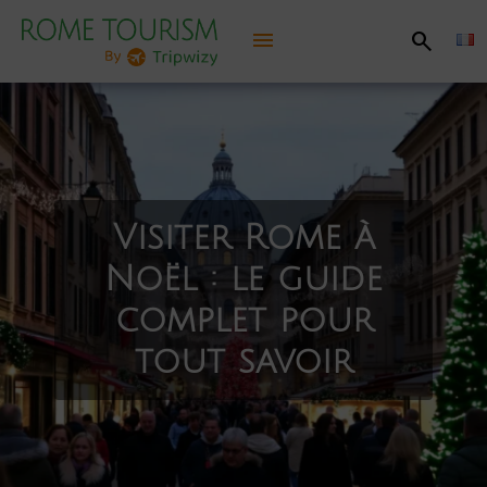
menu
search
Découvrir Rome
Informations pratiques
Visiter Rome à
A voir, à faire
Noël : le guide
Itinéraires conseillés
complet pour
tout savoir
Se divertir
Jubilé 2025
Carte