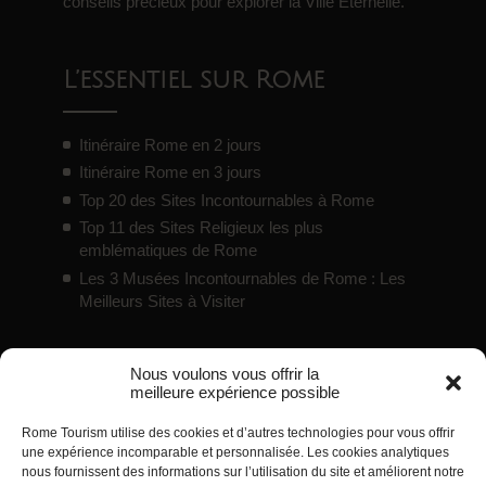
conseils précieux pour explorer la Ville Éternelle.
L’essentiel sur Rome
Itinéraire Rome en 2 jours
Itinéraire Rome en 3 jours
Top 20 des Sites Incontournables à Rome
Top 11 des Sites Religieux les plus
emblématiques de Rome
Les 3 Musées Incontournables de Rome : Les
Meilleurs Sites à Visiter
Nous voulons vous offrir la
Bons plans
meilleure expérience possible
Rome Tourism utilise des cookies et d’autres technologies pour vous offrir
Pass touristiques / cartes de réduction pour
une expérience incomparable et personnalisée. Les cookies analytiques
Rome
nous fournissent des informations sur l’utilisation du site et améliorent notre