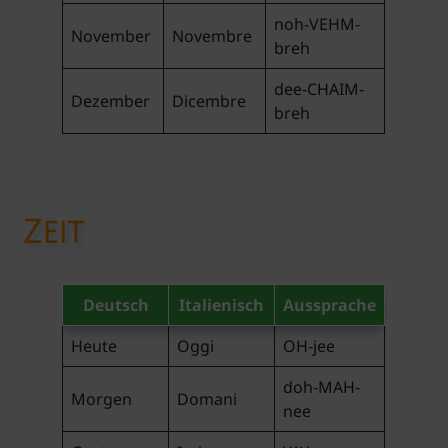
noh-VEHM-
November
Novembre
breh
dee-CHAIM-
Dezember
Dicembre
breh
Zeit
Deutsch
Italienisch
Aussprache
Heute
Oggi
OH-jee
doh-MAH-
Morgen
Domani
nee