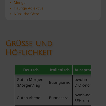
Menge
Häufige Adjektive
Nützliche Sätze
Grüße und
Höflichkeit
Deutsch
Italienisch
Aussprache
Guten Morgen
bwohn-
Buongiorno
(Morgen/Tag)
DJOR-noh
bwoh-nah-
Guten Abend
Buonasera
SEH-rah