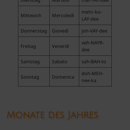
Dienstag
Martedì
mar-TAY-dee
mehr-ko-
Mittwoch
Mercoledì
LAY-dee
Donnerstag
Giovedì
joh-VAY-dee
veh-NAYR-
Freitag
Venerdì
dee
Samstag
Sabato
sah-BAH-to
doh-MEH-
Sonntag
Domenica
nee-ka
Monate des Jahres