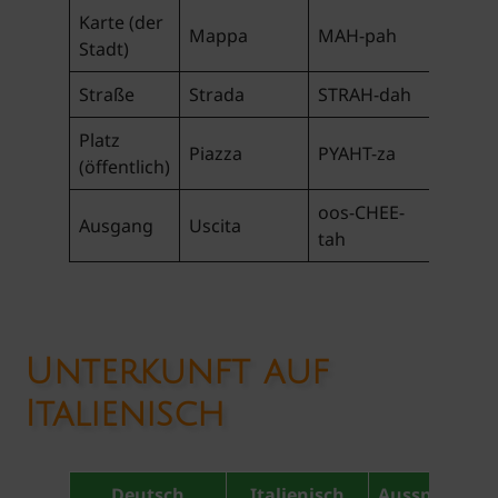
Karte (der
Mappa
MAH-pah
Stadt)
Straße
Strada
STRAH-dah
Platz
Piazza
PYAHT-za
(öffentlich)
oos-CHEE-
Ausgang
Uscita
tah
Unterkunft auf
Italienisch
Deutsch
Italienisch
Aussprache