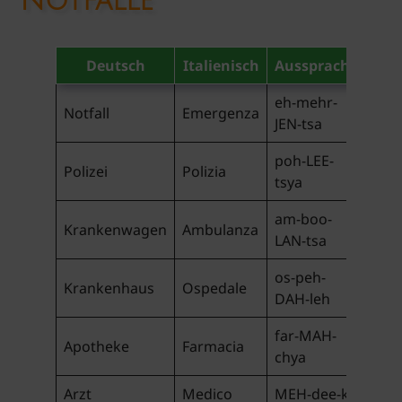
Notfälle
Deutsch
Italienisch
Aussprache
eh-mehr-
Notfall
Emergenza
JEN-tsa
poh-LEE-
Polizei
Polizia
tsya
am-boo-
Krankenwagen
Ambulanza
LAN-tsa
os-peh-
Krankenhaus
Ospedale
DAH-leh
far-MAH-
Apotheke
Farmacia
chya
Arzt
Medico
MEH-dee-ko