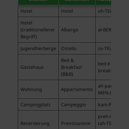
Hotel
Hotel
oh-TEL
Hotel
(traditionellerer
Albergo
al-BER-go
Begriff)
Jugendherberge
Ostello
os-TEL-lo
Bed &
bed e
Gästehaus
Breakfast
breakfast
(B&B)
ah-par-tah-
Wohnung
Appartamento
MEN-to
Campingplatz
Campeggio
kam-PEJ-jyo
preh-noh-
Reservierung
Prenotazione
tah-TSYOH-