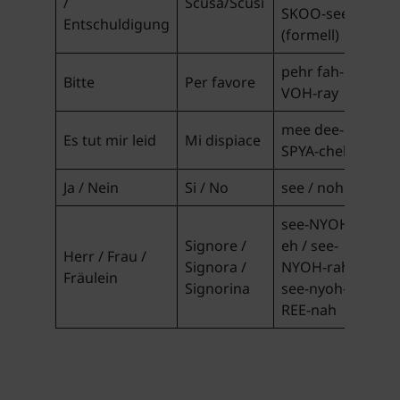
/
Scusa/Scusi
SKOO-see
Entschuldigung
(formell)
pehr fah-
Bitte
Per favore
VOH-ray
mee dee-
Es tut mir leid
Mi dispiace
SPYA-cheh
Ja / Nein
Si / No
see / noh
see-NYOHR-
Signore /
eh / see-
Herr / Frau /
Signora /
NYOH-rah /
Fräulein
Signorina
see-nyoh-
REE-nah