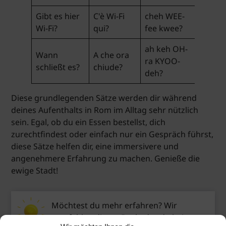
Gibt es hier
C'è Wi-Fi
cheh WEE-
Wi-Fi?
qui?
fee kwee?
ah keh OH-
Wann
A che ora
ra KYOO-
schließt es?
chiude?
deh?
Diese grundlegenden Sätze werden dir während
deines Aufenthalts in Rom im Alltag sehr nützlich
sein. Egal, ob du ein Essen bestellst, dich
zurechtfindest oder einfach nur ein Gespräch führst,
diese Sätze helfen dir, eine immersivere und
angenehmere Erfahrung zu machen. Genieße die
ewige Stadt!
Möchtest du mehr erfahren? Wir
empfehlen dieses Buch, das du bei