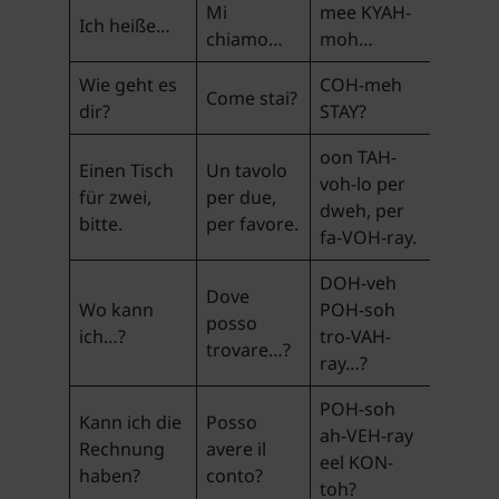
Mi
mee KYAH-
Ich heiße…
chiamo…
moh…
Wie geht es
COH-meh
Come stai?
dir?
STAY?
oon TAH-
Einen Tisch
Un tavolo
voh-lo per
für zwei,
per due,
dweh, per
bitte.
per favore.
fa-VOH-ray.
DOH-veh
Dove
Wo kann
POH-soh
posso
ich…?
tro-VAH-
trovare…?
ray…?
POH-soh
Kann ich die
Posso
ah-VEH-ray
Rechnung
avere il
eel KON-
haben?
conto?
toh?