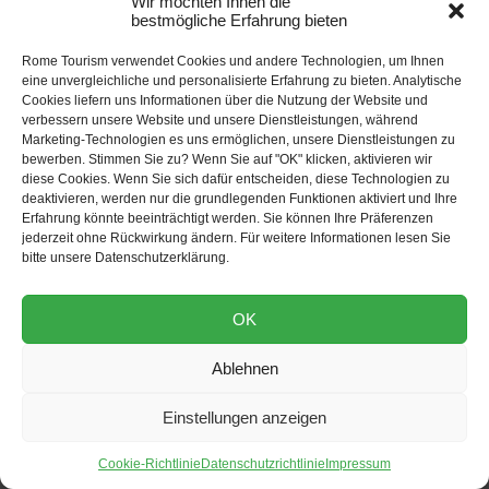
Wir möchten Ihnen die
Amazon findest und sehr gut gemacht
bestmögliche Erfahrung bieten
ist:
Italienisch lernen in 30 Tagen
Rome Tourism verwendet Cookies und andere Technologien, um Ihnen
eine unvergleichliche und personalisierte Erfahrung zu bieten. Analytische
Cookies liefern uns Informationen über die Nutzung der Website und
verbessern unsere Website und unsere Dienstleistungen, während
Marketing-Technologien es uns ermöglichen, unsere Dienstleistungen zu
bewerben. Stimmen Sie zu? Wenn Sie auf "OK" klicken, aktivieren wir
Diese Artikel könnten
diese Cookies. Wenn Sie sich dafür entscheiden, diese Technologien zu
deaktivieren, werden nur die grundlegenden Funktionen aktiviert und Ihre
dich auch
Erfahrung könnte beeinträchtigt werden. Sie können Ihre Präferenzen
jederzeit ohne Rückwirkung ändern. Für weitere Informationen lesen Sie
interessieren
bitte unsere Datenschutzerklärung.
OK
Ablehnen
Einstellungen anzeigen
Cookie-Richtlinie
Datenschutzrichtlinie
Impressum
Geographie Von Rom: