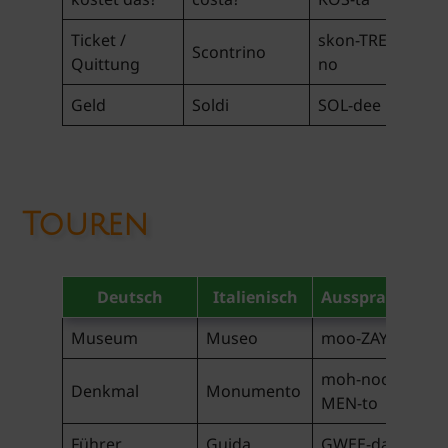
Ticket /
skon-TREE-
Scontrino
Quittung
no
Geld
Soldi
SOL-dee
Touren
Deutsch
Italienisch
Aussprache
Museum
Museo
moo-ZAY-o
moh-noo-
Denkmal
Monumento
MEN-to
Führer
Guida
GWEE-da