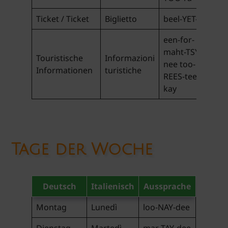
Ticket / Ticket
Biglietto
beel-YET-to
een-for-
maht-TSYO-
Touristische
Informazioni
nee too-
Informationen
turistiche
REES-tee-
kay
Tage der Woche
Deutsch
Italienisch
Aussprache
Montag
Lunedì
loo-NAY-dee