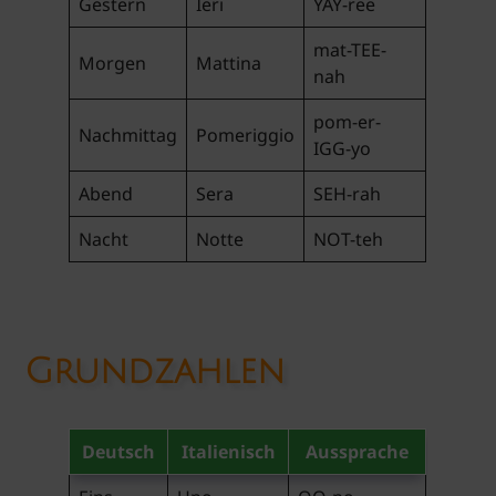
Gestern
Ieri
YAY-ree
mat-TEE-
Morgen
Mattina
nah
pom-er-
Nachmittag
Pomeriggio
IGG-yo
Abend
Sera
SEH-rah
Nacht
Notte
NOT-teh
Grundzahlen
Deutsch
Italienisch
Aussprache