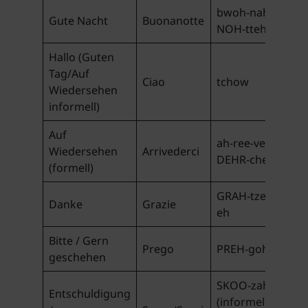
bwoh-nah-
Gute Nacht
Buonanotte
NOH-tteh
Hallo (Guten
Tag/Auf
Ciao
tchow
Wiedersehen
informell)
Auf
ah-ree-veh-
Wiedersehen
Arrivederci
DEHR-chee
(formell)
GRAH-tzee-
Danke
Grazie
eh
Bitte / Gern
Prego
PREH-goh
geschehen
SKOO-zah
Entschuldigung
(informell) /