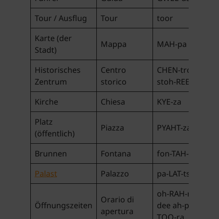
Tour / Ausflug
Tour
toor
Karte (der
Mappa
MAH-pa
Stadt)
Historisches
Centro
CHEN-tro
Zentrum
storico
stoh-REE-ko
Kirche
Chiesa
KYE-za
Platz
Piazza
PYAHT-za
(öffentlich)
Brunnen
Fontana
fon-TAH-na
Palast
Palazzo
pa-LAT-tso
oh-RAH-ryo
Orario di
Öffnungszeiten
dee ah-per-
apertura
TOO-ra