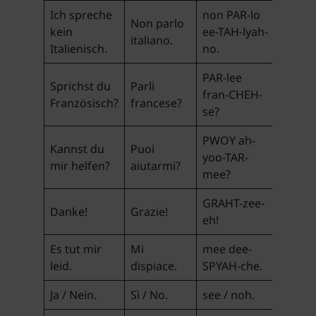
Ich spreche
non PAR-lo
Non parlo
kein
ee-TAH-lyah-
italiano.
Italienisch.
no.
PAR-lee
Sprichst du
Parli
fran-CHEH-
Französisch?
francese?
se?
PWOY ah-
Kannst du
Puoi
yoo-TAR-
mir helfen?
aiutarmi?
mee?
GRAHT-zee-
Danke!
Grazie!
eh!
Es tut mir
Mi
mee dee-
leid.
dispiace.
SPYAH-che.
Ja / Nein.
Sì / No.
see / noh.