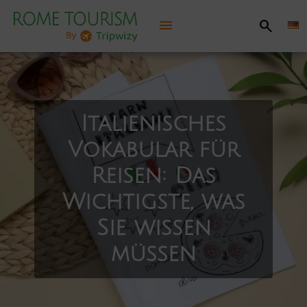
menu
search
Rom entdecken
Praktische Informationen
Italienisches
Vokabular für
Sehenswürdigkeiten, Aktivitäten
Reisen: Das
Empfohlene Routen
Wichtigste, was
Sie wissen
Unterhaltung
müssen
Jubiläum 2025
Karte