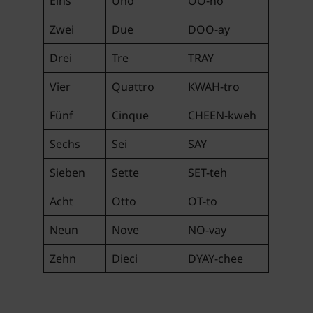
Eins
Uno
OO-no
Zwei
Due
DOO-ay
Drei
Tre
TRAY
Vier
Quattro
KWAH-tro
Fünf
Cinque
CHEEN-kweh
Sechs
Sei
SAY
Sieben
Sette
SET-teh
Acht
Otto
OT-to
Neun
Nove
NO-vay
Zehn
Dieci
DYAY-chee