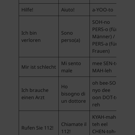
Hilfe!
Aiuto!
a-YOO-to
SOH-no
PERS-o (für
Ich bin
Sono
Männer) /
verloren
perso(a)
PERS-a (für
Frauen)
Mi sento
mee SEN-to
Mir ist schlecht
male
MAH-leh
oh bee-SO-
Ho
Ich brauche
nyo dee
bisogno di
einen Arzt
oon DOT-to-
un dottore
reh
KYAH-mah-
Chiamate il
teh eel
Rufen Sie 112!
112!
CHEN-toh-