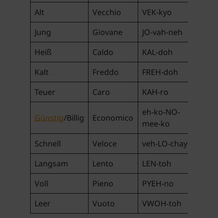
Alt
Vecchio
VEK-kyo
Jung
Giovane
JO-vah-neh
Heiß
Caldo
KAL-doh
Kalt
Freddo
FREH-doh
Teuer
Caro
KAH-ro
eh-ko-NO-
Günstig
/Billig
Economico
mee-ko
Schnell
Veloce
veh-LO-chay
Langsam
Lento
LEN-toh
Voll
Pieno
PYEH-no
Leer
Vuoto
VWOH-toh