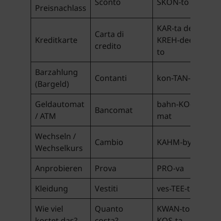
Sconto
SKON-to
Preisnachlass
KAR-ta dee
Carta di
Kreditkarte
KREH-dee-
credito
to
Barzahlung
Contanti
kon-TAN-tee
(Bargeld)
Geldautomat
bahn-KO-
Bancomat
/ ATM
mat
Wechseln /
Cambio
KAHM-byo
Wechselkurs
Anprobieren
Prova
PRO-va
Kleidung
Vestiti
ves-TEE-tee
Wie viel
Quanto
KWAN-toh
kostet das?
costa?
KOS-ta