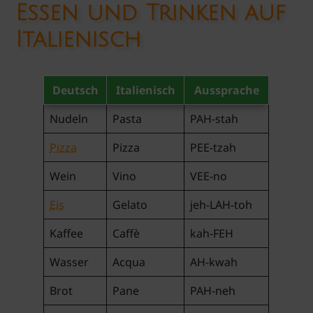
Essen und Trinken auf
Italienisch
Deutsch
Italienisch
Aussprache
Nudeln
Pasta
PAH-stah
Pizza
Pizza
PEE-tzah
Wein
Vino
VEE-no
Eis
Gelato
jeh-LAH-toh
Kaffee
Caffè
kah-FEH
Wasser
Acqua
AH-kwah
Brot
Pane
PAH-neh