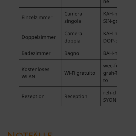
ne
Camera
KAH-mera
Einzelzimmer
singola
SIN-go-la
Camera
KAH-mera
Doppelzimmer
doppia
DOP-pya
Badezimmer
Bagno
BAH-nyo
wee-fee
Kostenloses
Wi-Fi gratuito
grah-TWEE-
WLAN
to
reh-chep-
Rezeption
Reception
SYON