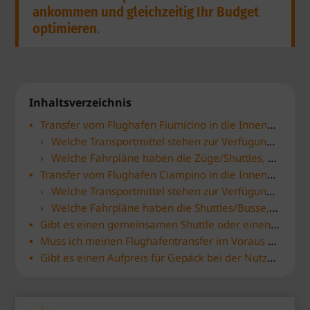
ankommen und gleichzeitig Ihr Budget
optimieren
.
Inhaltsverzeichnis
Transfer vom Flughafen Fiumicino in die Innenstadt von Rom
Welche Transportmittel stehen zur Verfügung, um vom Flughafen Fiumicino in die Innenstadt zu gelangen?
Welche Fahrpläne haben die Züge/Shuttles, die den Flughafen Fiumicino mit der Innenstadt von Rom verbinden?
Transfer vom Flughafen Ciampino in die Innenstadt von Rom
Welche Transportmittel stehen zur Verfügung, um vom Flughafen Ciampino in die Innenstadt zu gelangen?
Welche Fahrpläne haben die Shuttles/Busse, die den Flughafen Ciampino mit der Innenstadt von Rom verbinden?
Gibt es einen gemeinsamen Shuttle oder einen direkten Bus-Service vom Flughafen Fiumicino/Ciampino in die Innenstadt?
Muss ich meinen Flughafentransfer im Voraus buchen oder kann ich dies vor Ort bei der Ankunft tun?
Gibt es einen Aufpreis für Gepäck bei der Nutzung von Taxis oder Shuttles von den Flughäfen?