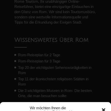
Rome Tourism, Ihr unabhängiger Online-
Reiseführer, bietet eine einzigartige Eintauchen in
den Glanz von Rom. Wir sind kein Tourismusbüro,
sondern eine wertvolle Informationsquelle und
Tipps für die Erkundung der Ewigen Stadt.
Wissenswertes über Rom
Rom-Reiseplan für 2 Tage
Rom-Reiseplan für 3 Tage
Top 20 der wichtigsten Sehenswürdigkeiten in
Rom
Top 11 der ikonischsten religiösen Stätten in
Rom
Die 3 wichtigsten Museen in Rom: Die besten
Orte, die man besuchen sollte
Wir möchten Ihnen die