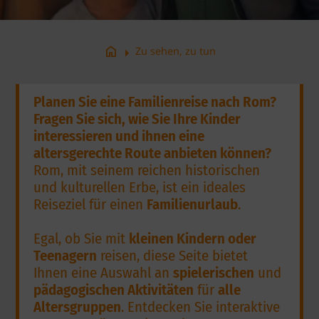
arrow_right
home
Zu sehen, zu tun
Planen Sie eine Familienreise nach Rom?
Fragen Sie sich, wie Sie Ihre Kinder
interessieren und ihnen eine
altersgerechte Route anbieten können?
Rom, mit seinem reichen historischen
und kulturellen Erbe, ist ein ideales
Reiseziel für einen
Familienurlaub
.
Egal, ob Sie mit
kleinen Kindern oder
Teenagern
reisen, diese Seite bietet
Ihnen eine Auswahl an
spielerischen
und
pädagogischen Aktivitäten
für
alle
Altersgruppen
. Entdecken Sie interaktive