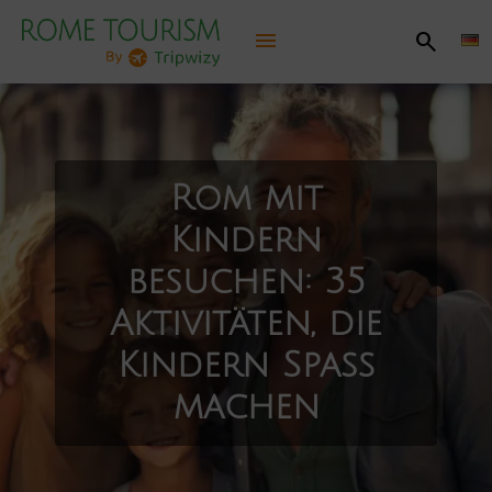
menu
search
Rom entdecken
Praktische Informationen
Rom mit
Kindern
Sehenswürdigkeiten, Aktivitäten
besuchen: 35
Empfohlene Routen
Aktivitäten, die
Kindern Spaß
Unterhaltung
machen
Jubiläum 2025
Karte