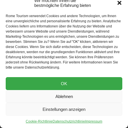
Wir möchten Ihnen die
bestmögliche Erfahrung bieten
Zoomarine
Rome Tourism verwendet Cookies und andere Technologien, um Ihnen
eine unvergleichliche und personalisierte Erfahrung zu bieten. Analytische
Cookies liefern uns Informationen über die Nutzung der Website und
Tauchen Sie ein in die Welt der Meere mit lehrreichen
verbessern unsere Website und unsere Dienstleistungen, während
Delfin- und Seelöwen-Shows. Ein Erlebnis, das
Spaß
Marketing-Technologien es uns ermöglichen, unsere Dienstleistungen zu
und Umweltbewusstsein
verbindet.
Buchen Sie
bewerben. Stimmen Sie zu? Wenn Sie auf "OK" klicken, aktivieren wir
diese Cookies. Wenn Sie sich dafür entscheiden, diese Technologien zu
Ihren Meerestagesausflug nach Zoomarine
für ein
deaktivieren, werden nur die grundlegenden Funktionen aktiviert und Ihre
unvergessliches Erlebnis.
Erfahrung könnte beeinträchtigt werden. Sie können Ihre Präferenzen
jederzeit ohne Rückwirkung ändern. Für weitere Informationen lesen Sie
bitte unsere Datenschutzerklärung.
Alles über Zoomarine erfahren
OK
Ablehnen
Einstellungen anzeigen
Cookie-Richtlinie
Datenschutzrichtlinie
Impressum