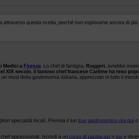
na attraverso questa ricetta, perché non esplorarne ancora di pi
ei Medici a
Firenze
. Lo chef di famiglia,
Ruggeri
, avrebbe invent
el XIX secolo, il famoso chef francese Carême ha reso popola
ato un must della gastronomia italiana, apprezzato in tutto il mon
iori specialità locali.
Prenota il tuo
tour gastronomico ora
qui
on chef appassionati.
Iscriviti a un
corso di cucina qui
o
qui
e diven