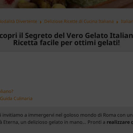
arrow_right
arrow_right
odalità Divertente
Deliziose Ricette di Cucina Italiana
Italia
copri il Segreto del Vero Gelato Italia
Ricetta facile per ottimi gelati!
aliano?
Guida Culinaria
vi invitiamo a immergervi nel goloso mondo di Roma con una r
tà Eterna, un delizioso gelato in mano… Pronti a
realizzare