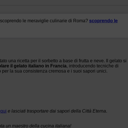
ù scoprendo le meraviglie culinarie di Roma?
scoprendo le
ato una ricetta per il sorbetto a base di frutta e neve. Il gelato si
re il gelato italiano in Francia
, introducendo tecniche di
do per la sua consistenza cremosa e i suoi sapori unici.
o
qui
e lasciati trasportare dai sapori della Città Eterna
.
ta un maestro della cucina italiana!