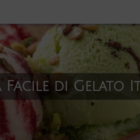
Scoprire Roma
Informazioni pratiche
Cosa vedere, cosa fare
a Facile di Gelato I
Itinerari consigliati
Divertirsi
Giubileo 2025
Mappa