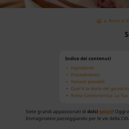
arrow_right
home
Roma in M
S
Indice dei contenuti
Ingredienti:
Procedimento:
Varianti possibili:
Qual è la storia del gelato it
Roma Gastronomica: La Tua 
Siete grandi appassionati di
dolci
gelati
! Oggi 
Immaginatevi passeggiando per le vie della Cit