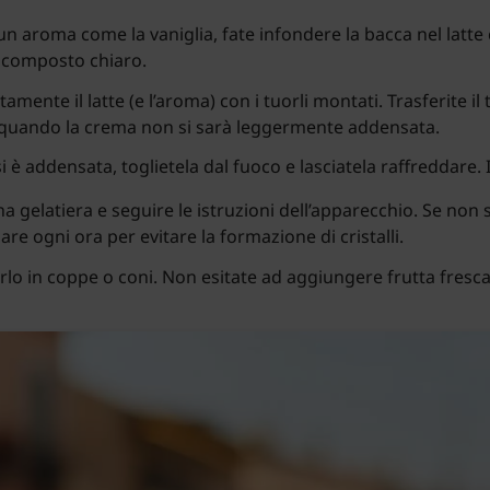
un aroma come la vaniglia, fate infondere la bacca nel latte c
n composto chiaro.
amente il latte (e l’aroma) con i tuorli montati. Trasferite i
 quando la crema non si sarà leggermente addensata.
 è addensata, toglietela dal fuoco e lasciatela raffreddare.
 gelatiera e seguire le istruzioni dell’apparecchio. Se non si
e ogni ora per evitare la formazione di cristalli.
irlo in coppe o coni. Non esitate ad aggiungere frutta fresca