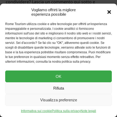
condividere? Lascia un commento qui sotto e
condividiamo insieme
le nostre avventure e i nostri
Vogliamo offrirti la migliore
suggerimenti romani! Grazie.
esperienza possibile
Rome Tourism utilizza cookie e altre tecnologie per offrirti un'esperienza
impareggiabile e personalizzata. I cookie analitici ci forniscono
informazioni sull'uso del sito e migliorano il nostro sito web e i nostri servizi,
mentre le tecnologie di marketing ci consentono di promuovere i nostri
Potrebbero interessarti
servizi. Sei d'accordo? Se fai clic su "OK", attiveremo questi cookie. Se
scegli di disabilitare queste tecnologie, verranno attivate solo le funzioni di
anche questi articoli
base e la tua esperienza potrebbe risultare compromessa. Puoi modificare
le tue preferenze in qualsiasi momento senza effetto retroattivo. Per
ulteriori informazioni, consulta la nostra politica sulla privacy.
OK
Rifiuta
Visualizza preferenze
Informativa sui cookie
Politica sulla privacy
Note legali