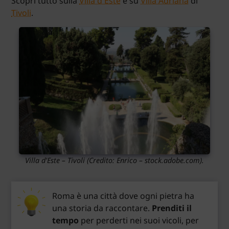
Scopri tutto sulla
Villa d'Este
e su
Villa Adriana
di
Tivoli
.
Villa d'Este – Tivoli
(Credito:
Enrico
– stock.adobe.com).
Roma è una città dove ogni pietra ha
una storia da raccontare.
Prenditi il
tempo
per perderti nei suoi vicoli, per