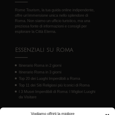
Rome Tourism, la tua guida online indipendente,
offre un'immersione unica nello splendore di
Roma. Non siamo un ufficio turistico, ma una
preziosa fonte di informazioni e consigli per
esplorare la Città Eterna.
Essenziali su Roma
Itinerario Roma in 2 giorni
Itinerario Roma in 3 giorni
Top 20 dei Luoghi Imperdibili a Roma
Top 11 dei Siti Religiosi più Iconici di Roma
I 3 Musei Imperdibili di Roma: I Migliori Luoghi
da Visitare
Vogliamo offrirti la migliore