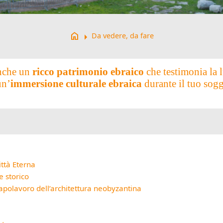
arrow_right
home
Da vedere, da fare
anche un
ricco patrimonio ebraico
che testimonia la 
un’
immersione culturale ebraica
durante il tuo sog
ittà Eterna
e storico
polavoro dell’architettura neobyzantina