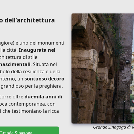
 dell’architettura
giore) è uno dei monumenti
a città.
Inaugurata nel
hitettura di stile
inascimentali
. Situata nel
olo della resilienza e della
interno, un
sontuoso decoro
 grandioso per la preghiera.
corre oltre
duemila anni di
poca contemporanea, con
ni che testimoniano la ricca
Grande Sinagoga di 
a Grande Sinagoga