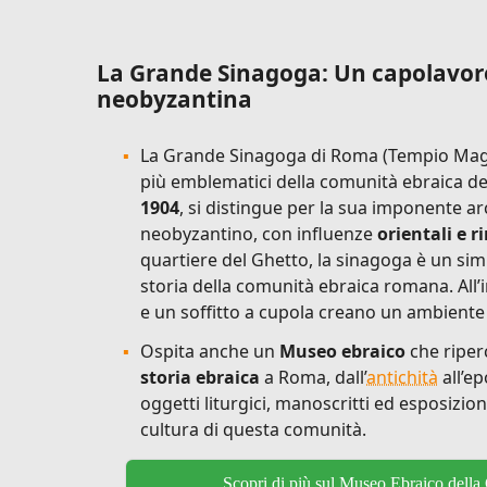
La Grande Sinagoga: Un capolavoro
neobyzantina
La Grande Sinagoga di Roma (Tempio Mag
più emblematici della comunità ebraica dell
1904
, si distingue per la sua imponente arc
neobyzantino, con influenze
orientali e r
quartiere del Ghetto, la sinagoga è un simb
storia della comunità ebraica romana. All’
e un soffitto a cupola creano un ambiente
Ospita anche un
Museo ebraico
che riper
storia ebraica
a Roma, dall’
antichità
all’e
oggetti liturgici, manoscritti ed esposizio
cultura di questa comunità.
Scopri di più sul Museo Ebraico dell