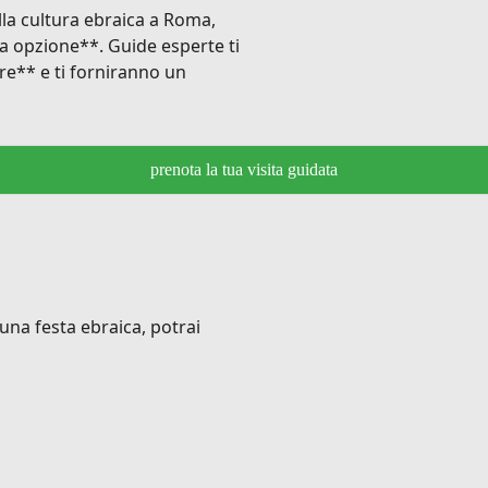
ulla cultura ebraica a Roma,
a opzione**. Guide esperte ti
ere** e ti forniranno un
prenota la tua visita guidata
una festa ebraica, potrai