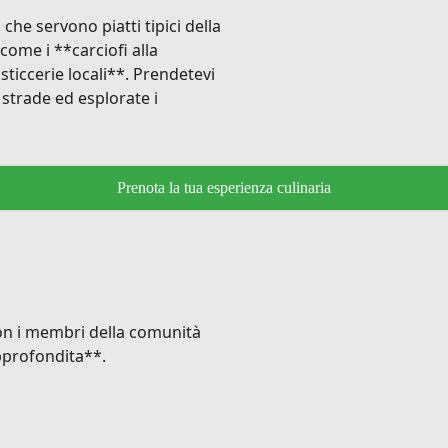
 che servono piatti tipici della
come i **carciofi alla
pasticcerie locali**. Prendetevi
 strade ed esplorate i
Prenota la tua esperienza culinaria
on i membri della comunità
pprofondita**.