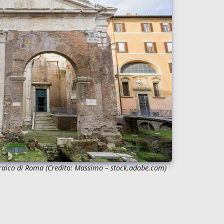
braico di Roma (Credito: Massimo –
stock.adobe.com
)