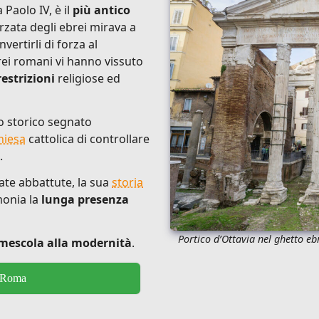
 Paolo IV, è il
più antico
rzata degli ebrei mirava a
vertirli di forza al
brei romani vi hanno vissuto
restrizioni
religiose ed
to storico segnato
hiesa
cattolica di controllare
.
ate abbattute, la sua
storia
monia la
lunga presenza
Portico d’Ottavia nel ghetto e
i mescola alla modernità
.
i Roma