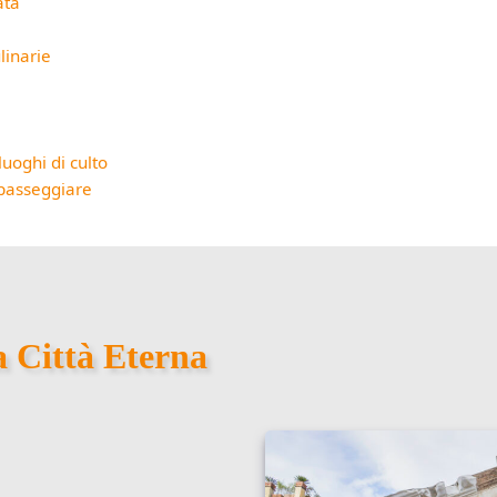
ata
linarie
 luoghi di culto
passeggiare
la Città Eterna
o