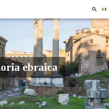
search
toria ebraica