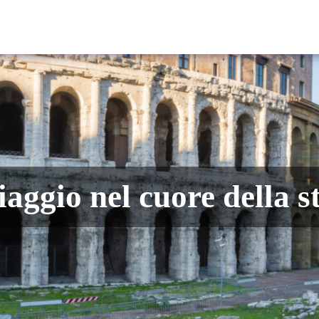
Scoprire Roma
Informazioni pratiche
Cosa vedere, cosa fare
ggio nel cuore della s
Itinerari consigliati
Divertirsi
Giubileo 2025
Mappa