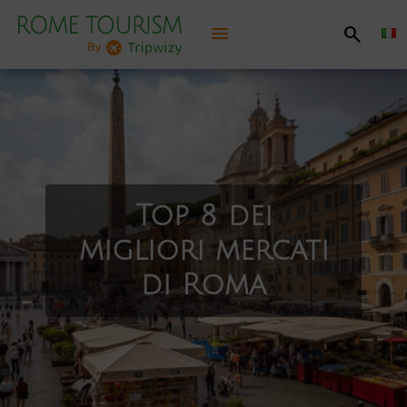
menu
search
Scoprire Roma
Informazioni pratiche
Cosa vedere, cosa fare
Top 8 dei
migliori mercati
Itinerari consigliati
di Roma
Divertirsi
Giubileo 2025
Mappa