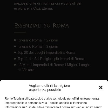
preziosa fonte di informazioni e consigli per
esplorare la Città Eterna.
Essenziali su Roma
Itinerario Roma in 2 giorni
Itinerario Roma in 3 giorni
Top 20 dei Luoghi Imperdibili a Roma
Top 11 dei Siti Religiosi più Iconici di Roma
I 3 Musei Imperdibili di Roma: I Migliori Luoghi
da Visitare
Vogliamo offrirti la migliore
Offerte
esperienza possibile
Rome Tourism utilizza cookie e altre tecnologie per offrirti un'esperienza
Tour turistici / carte sconto per Roma
impareggiabile e personalizzata. I cookie analitici ci forniscono
informazioni sull'uso del sito e migliorano il nostro sito web e i nostri servizi,