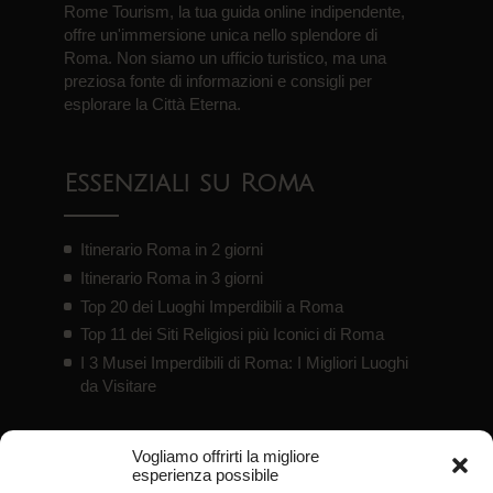
Rome Tourism, la tua guida online indipendente,
offre un'immersione unica nello splendore di
Roma. Non siamo un ufficio turistico, ma una
preziosa fonte di informazioni e consigli per
esplorare la Città Eterna.
Essenziali su Roma
Itinerario Roma in 2 giorni
Itinerario Roma in 3 giorni
Top 20 dei Luoghi Imperdibili a Roma
Top 11 dei Siti Religiosi più Iconici di Roma
I 3 Musei Imperdibili di Roma: I Migliori Luoghi
da Visitare
Vogliamo offrirti la migliore
Offerte
esperienza possibile