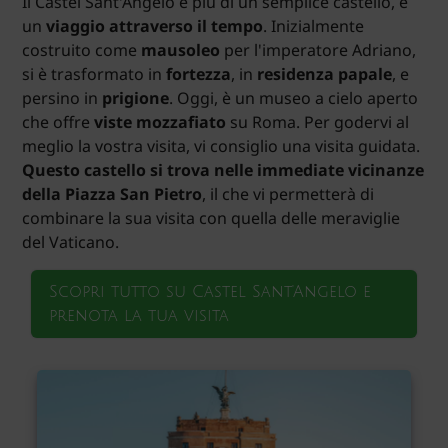
Il Castel Sant'Angelo è più di un semplice castello, è
un
viaggio attraverso il tempo
. Inizialmente
costruito come
mausoleo
per l'imperatore Adriano,
si è trasformato in
fortezza
, in
residenza papale
, e
persino in
prigione
. Oggi, è un museo a cielo aperto
che offre
viste mozzafiato
su Roma. Per godervi al
meglio la vostra visita, vi consiglio una visita guidata.
Questo castello si trova nelle immediate vicinanze
della Piazza San Pietro
, il che vi permetterà di
combinare la sua visita con quella delle meraviglie
del Vaticano.
Scopri tutto su Castel Sant'Angelo e
prenota la tua visita