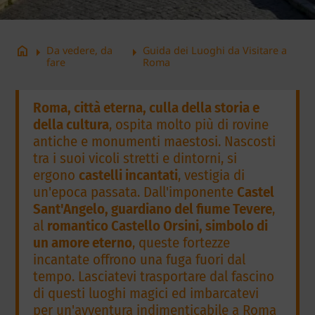
arrow_right
arrow_right
home
Da vedere, da
Guida dei Luoghi da Visitare a
fare
Roma
Roma, città eterna, culla della storia e
della cultura
, ospita molto più di rovine
antiche e monumenti maestosi. Nascosti
tra i suoi vicoli stretti e dintorni, si
ergono
castelli incantati
, vestigia di
un'epoca passata. Dall'imponente
Castel
Sant'Angelo, guardiano del fiume Tevere
,
al
romantico Castello Orsini, simbolo di
un amore eterno
, queste fortezze
incantate offrono una fuga fuori dal
tempo. Lasciatevi trasportare dal fascino
di questi luoghi magici ed imbarcatevi
per un'avventura indimenticabile a Roma