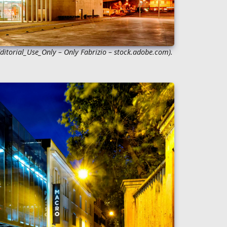
ditorial_Use_Only – Only Fabrizio
– stock.adobe.com).