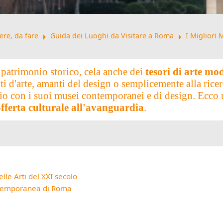
arrow_right
arrow_right
ere, da fare
Guida dei Luoghi da Visitare a Roma
I Migliori
 patrimonio storico, cela anche dei
tesori di arte m
ati d'arte, amanti del design o semplicemente alla ric
azio con i suoi musei contemporanei e di design. Ecc
offerta culturale all'avanguardia
.
le Arti del XXI secolo
temporanea di Roma