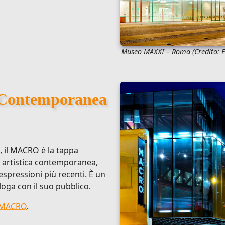
Museo MAXXI – Roma
(Credito:
E
Contemporanea
e, il MACRO è la tappa
a artistica contemporanea,
espressioni più recenti. È un
aloga con il suo pubblico.
o MACRO
.