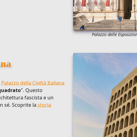
Palazzo delle Esposizi
ana
l
Palazzo della Civiltà Italiana
quadrato
". Questo
itettura fascista e un
in sé. Scoprite la
storia