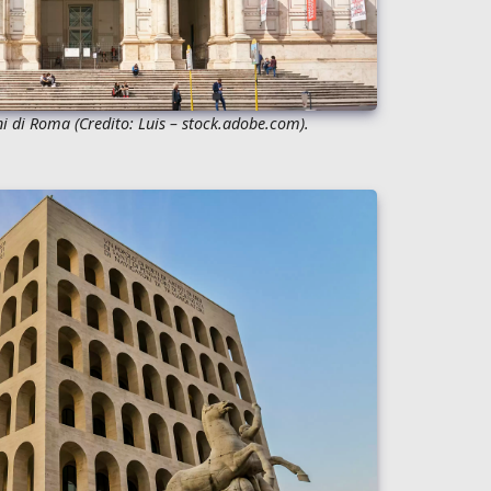
oni di Roma
(Credito:
Luis
– stock.adobe.com).